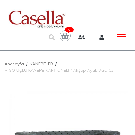
0
Anasayfa
KANEPELER
VİGO ÜÇLÜ KANEPE KAPİTONELİ / Ahşap Ayak VGO 03