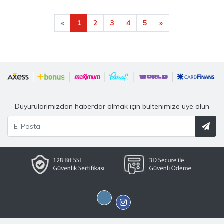
«
1
2
3
4
5
»
Duyurularımızdan haberdar olmak için bültenimize üye olun