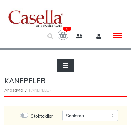
0
KANEPELER
Anasayfa
KANEPELER
Stoktakiler