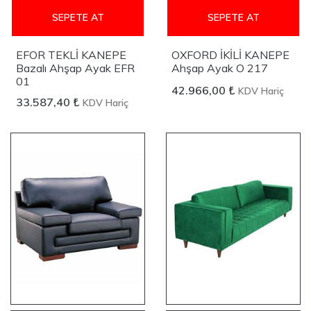
SEPETE AT
SEPETE AT
EFOR TEKLİ KANEPE
OXFORD İKİLİ KANEPE
Bazalı Ahşap Ayak EFR
Ahşap Ayak O 217
01
42.966,00 ₺
KDV Hariç
33.587,40 ₺
KDV Hariç
YENİ
YENİ