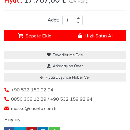
Fiyat :
KDV Hariç
Adet:
Sepete Ekle
Hızlı Satın Al
Favorilerime Ekle
Arkadaşına Öner
Fiyatı Düşünce Haber Ver
+90 532 159 92 94
0850 308 12 29 / +90 532 159 92 94
masko@casella.com.tr
Paylaş