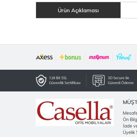
Ürün Açıklaması
MÜŞT
Mesafe
Ön Bil
İade v
Üyelik