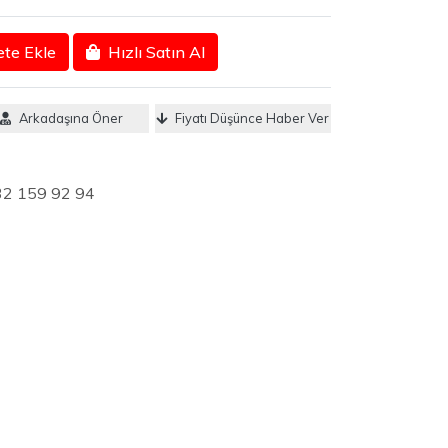
te Ekle
Hızlı Satın Al
Arkadaşına Öner
Fiyatı Düşünce Haber Ver
32 159 92 94