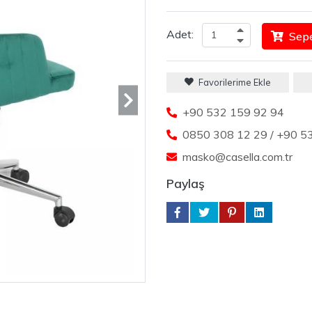
Adet:
Sepe
Favorilerime Ekle
+90 532 159 92 94
0850 308 12 29 / +90 5
masko@casella.com.tr
Paylaş