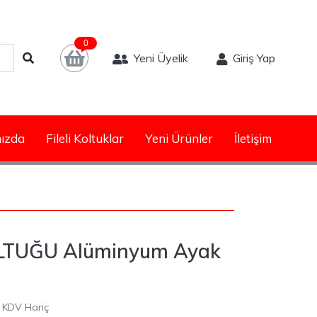
0
Yeni Üyelik
Giriş Yap
ızda
Fileli Koltuklar
Yeni Ürünler
İletişim
LTUĞU Alüminyum Ayak
KDV Hariç