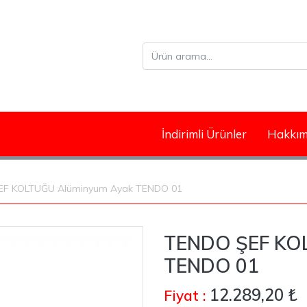
İndirimli Ürünler
Hakkım
EF KOLTUĞU Alüminyum Ayak TENDO 01
TENDO ŞEF KO
TENDO 01
12.289,20 ₺
Fiyat :