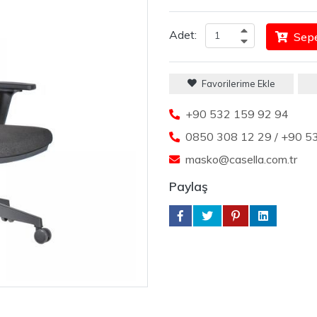
Adet:
Sepe
Favorilerime Ekle
+90 532 159 92 94
0850 308 12 29 / +90 5
masko@casella.com.tr
Paylaş