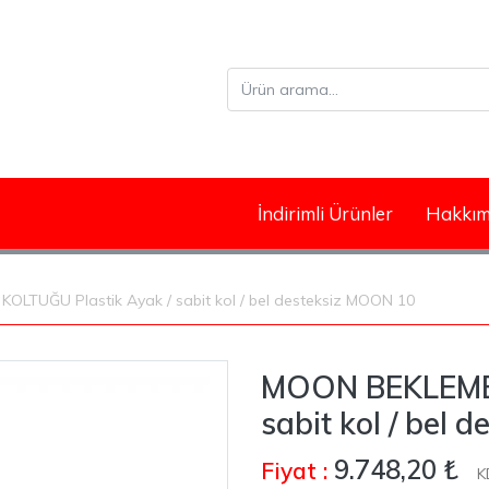
İndirimli Ürünler
Hakkım
LTUĞU Plastik Ayak / sabit kol / bel desteksiz MOON 10
MOON BEKLEME 
sabit kol / bel
9.748,20 ₺
Fiyat :
K