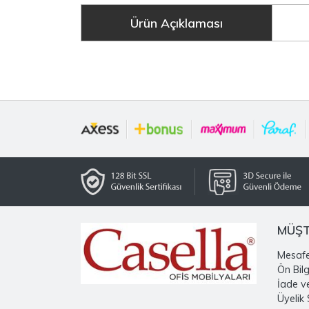
Ürün Açıklaması
MÜŞT
Mesafe
Ön Bil
İade v
Üyelik