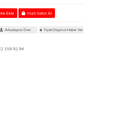
te Ekle
Hızlı Satın Al
Arkadaşına Öner
Fiyatı Düşünce Haber Ver
32 159 92 94