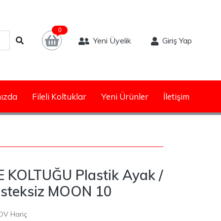
0
Yeni Üyelik
Giriş Yap
ızda
Fileli Koltuklar
Yeni Ürünler
İletişim
KOLTUĞU Plastik Ayak /
 desteksiz MOON 10
DV Hariç