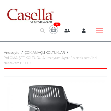
0
Anasayfa
ÇOK AMAÇLI KOLTUKLAR
PALOMA ŞEF KOLTUĞU Alüminyum Ayak / plastik sırt / bel
desteksiz P 5002