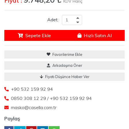
Fiyat :
KDV Hariç
Adet:
Sepete Ekle
Hızlı Satın Al
Favorilerime Ekle
Arkadaşına Öner
Fiyatı Düşünce Haber Ver
+90 532 159 92 94
0850 308 12 29 / +90 532 159 92 94
masko@casella.com.tr
Paylaş