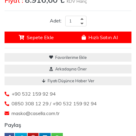
Fiyat :
KDV Hariç
Adet:
Sepete Ekle
Hızlı Satın Al
Favorilerime Ekle
Arkadaşına Öner
Fiyatı Düşünce Haber Ver
+90 532 159 92 94
0850 308 12 29 / +90 532 159 92 94
masko@casella.com.tr
Paylaş