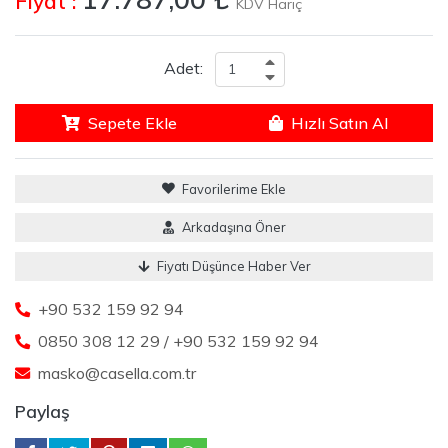
Fiyat :
KDV Hariç
Adet:
Sepete Ekle
Hızlı Satın Al
Favorilerime Ekle
Arkadaşına Öner
Fiyatı Düşünce Haber Ver
+90 532 159 92 94
0850 308 12 29 / +90 532 159 92 94
masko@casella.com.tr
Paylaş